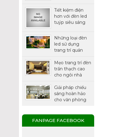
THÔNG MINH
Tiết kiệm điện
hơn với đèn led
tuýp siêu sáng
chính hãng
Philips
Những loại đèn
led sử dụng
trang trí quán
cafe được ưa
chuộng nhất
Mẹo trang trí đèn
trần thạch cao
cho ngôi nhà
thêm xinh
Giải pháp chiếu
sáng hoàn hảo
cho văn phòng
với đèn LED
Panel.
FANPAGE FACEBOOK