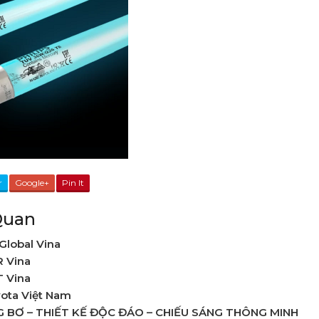
r
Google+
Pin It
Quan
Global Vina
R Vina
 Vina
ota Việt Nam
G BƠ – THIẾT KẾ ĐỘC ĐÁO – CHIẾU SÁNG THÔNG MINH