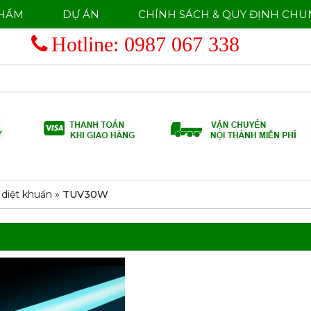
PHẨM
DỰ ÁN
CHÍNH SÁCH & QUY ĐỊNH CHU
Hotline:
0987 067 338
diệt khuẩn
»
TUV30W