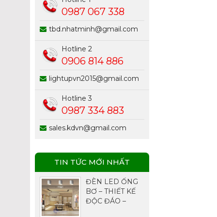
0987 067 338
tbd.nhatminh@gmail.com
Hotline 2
0906 814 886
lightupvn2015@gmail.com
Hotline 3
0987 334 883
sales.kdvn@gmail.com
TIN TỨC MỚI NHẤT
ĐÈN LED ỐNG
BƠ – THIẾT KẾ
ĐỘC ĐÁO –
CHIẾU SÁNG