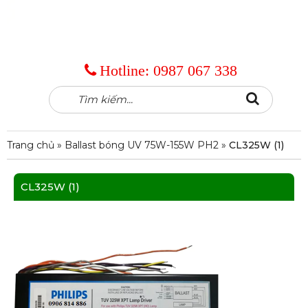
Hotline:
0987 067 338
Tìm
Search
kiếm:
Trang chủ
»
Ballast bóng UV 75W-155W PH2
»
CL325W (1)
CL325W (1)