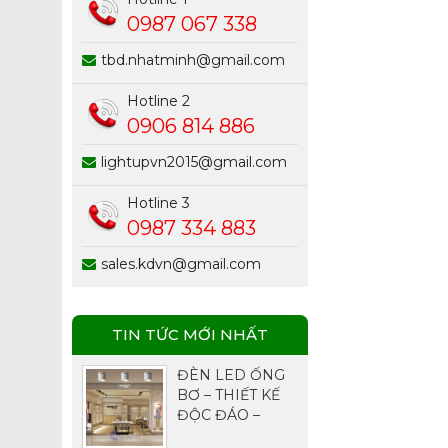
0987 067 338
tbd.nhatminh@gmail.com
Hotline 2
0906 814 886
lightupvn2015@gmail.com
Hotline 3
0987 334 883
sales.kdvn@gmail.com
TIN TỨC MỚI NHẤT
ĐÈN LED ỐNG
BƠ – THIẾT KẾ
ĐỘC ĐÁO –
CHIẾU SÁNG