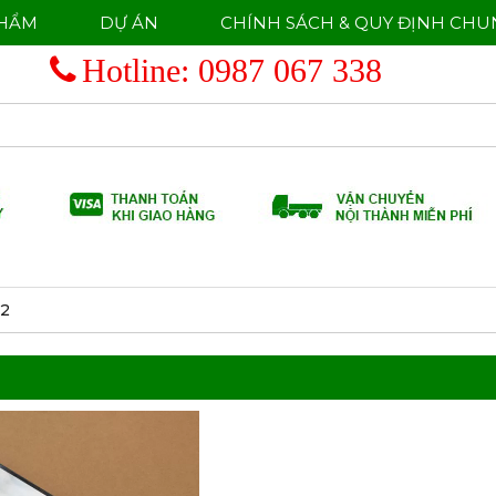
PHẨM
DỰ ÁN
CHÍNH SÁCH & QUY ĐỊNH CHU
Hotline:
0987 067 338
x2