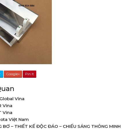
r
Google+
Pin It
Quan
Global Vina
R Vina
 Vina
ota Việt Nam
G BƠ – THIẾT KẾ ĐỘC ĐÁO – CHIẾU SÁNG THÔNG MINH