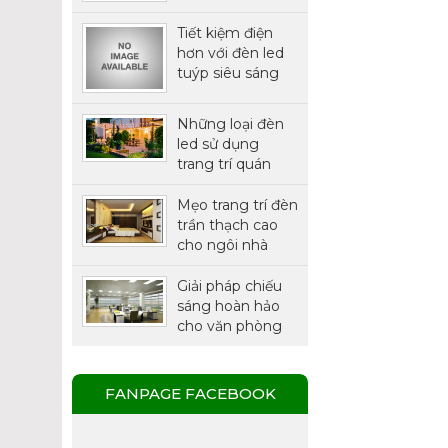
THÔNG MINH
Tiết kiệm điện
hơn với đèn led
tuýp siêu sáng
chính hãng
Philips
Những loại đèn
led sử dụng
trang trí quán
cafe được ưa
chuộng nhất
Mẹo trang trí đèn
trần thạch cao
cho ngôi nhà
thêm xinh
Giải pháp chiếu
sáng hoàn hảo
cho văn phòng
với đèn LED
Panel.
FANPAGE FACEBOOK