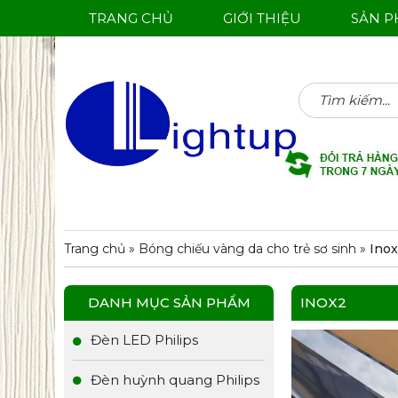
TRANG CHỦ
GIỚI THIỆU
SẢN 
Tìm
kiếm:
Trang chủ
»
Bóng chiếu vàng da cho trẻ sơ sinh
»
Ino
DANH MỤC SẢN PHẨM
INOX2
Đèn LED Philips
Đèn huỳnh quang Philips