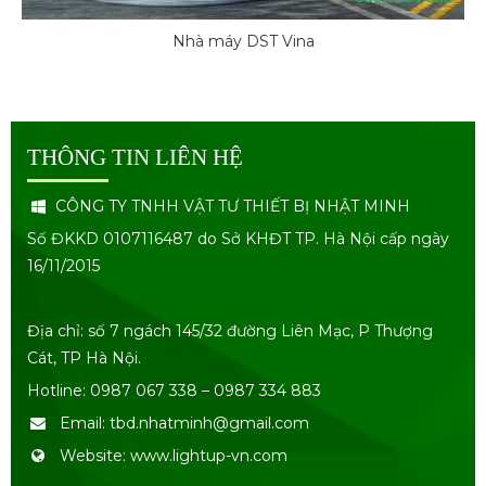
Nhà máy DST Vina
THÔNG TIN LIÊN HỆ
CÔNG TY TNHH VẬT TƯ THIẾT BỊ NHẬT MINH
Số ĐKKD 0107116487 do Sở KHĐT TP. Hà Nội cấp ngày
16/11/2015
Địa chỉ: số 7 ngách 145/32 đường Liên Mạc, P Thượng
Cát, TP Hà Nội.
Hotline: 0987 067 338 – 0987 334 883
Email: tbd.nhatminh@gmail.com
Website: www.lightup-vn.com