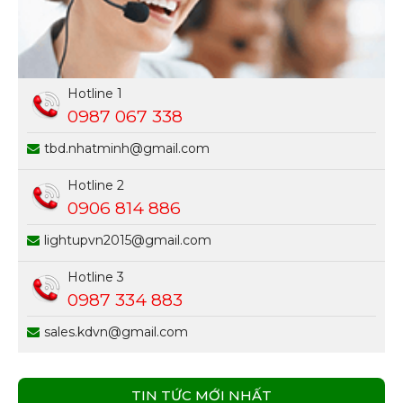
Hotline 1
0987 067 338
tbd.nhatminh@gmail.com
Hotline 2
0906 814 886
lightupvn2015@gmail.com
Hotline 3
0987 334 883
sales.kdvn@gmail.com
TIN TỨC MỚI NHẤT