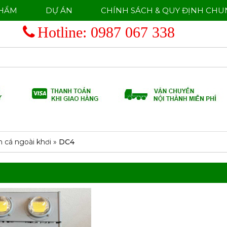
PHẨM
DỰ ÁN
CHÍNH SÁCH & QUY ĐỊNH CHU
Hotline:
0987 067 338
 cá ngoài khơi
»
DC4