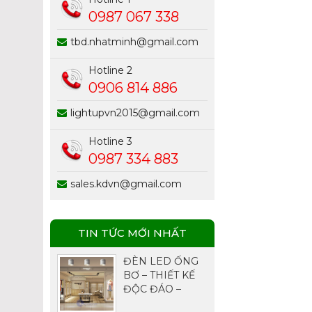
0987 067 338
tbd.nhatminh@gmail.com
Hotline 2
0906 814 886
lightupvn2015@gmail.com
Hotline 3
0987 334 883
sales.kdvn@gmail.com
TIN TỨC MỚI NHẤT
ĐÈN LED ỐNG
BƠ – THIẾT KẾ
ĐỘC ĐÁO –
CHIẾU SÁNG