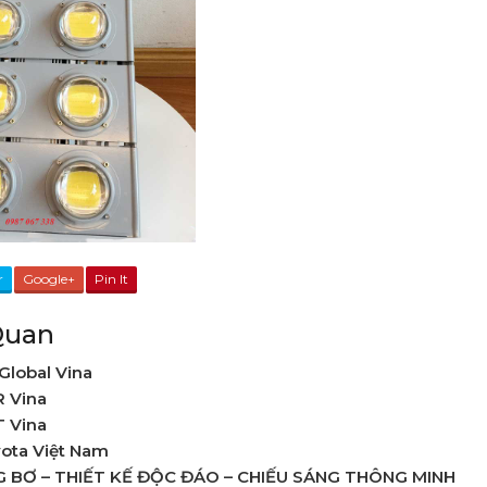
r
Google+
Pin It
Quan
Global Vina
R Vina
 Vina
ota Việt Nam
G BƠ – THIẾT KẾ ĐỘC ĐÁO – CHIẾU SÁNG THÔNG MINH