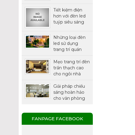
THÔNG MINH
Tiết kiệm điện
hơn với đèn led
tuýp siêu sáng
chính hãng
Philips
Những loại đèn
led sử dụng
trang trí quán
cafe được ưa
chuộng nhất
Mẹo trang trí đèn
trần thạch cao
cho ngôi nhà
thêm xinh
Giải pháp chiếu
sáng hoàn hảo
cho văn phòng
với đèn LED
Panel.
FANPAGE FACEBOOK