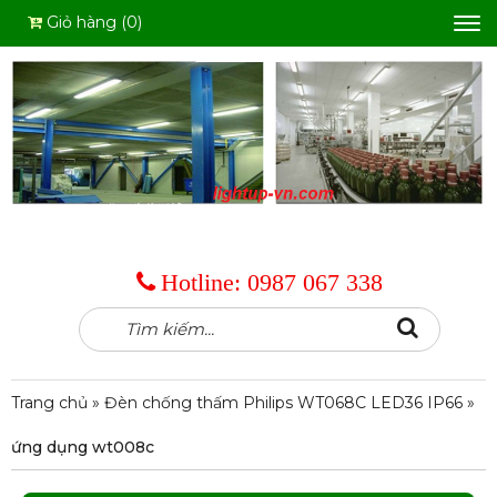
Giỏ hàng (0)
Tog
nav
Hotline:
0987 067 338
Tìm
Search
kiếm:
Trang chủ
»
Đèn chống thấm Philips WT068C LED36 IP66
»
ứng dụng wt008c