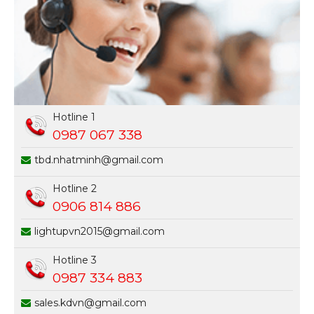
Hotline 1
0987 067 338
tbd.nhatminh@gmail.com
Hotline 2
0906 814 886
lightupvn2015@gmail.com
Hotline 3
0987 334 883
sales.kdvn@gmail.com