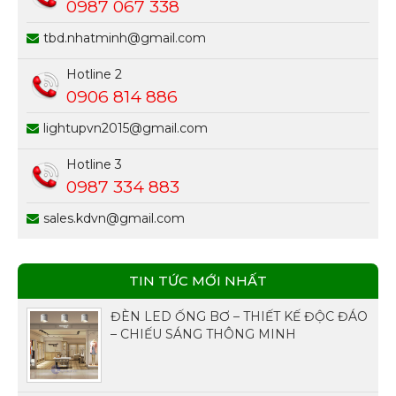
0987 067 338
tbd.nhatminh@gmail.com
Hotline 2
0906 814 886
lightupvn2015@gmail.com
Hotline 3
0987 334 883
sales.kdvn@gmail.com
TIN TỨC MỚI NHẤT
ĐÈN LED ỐNG BƠ – THIẾT KẾ ĐỘC ĐÁO
– CHIẾU SÁNG THÔNG MINH