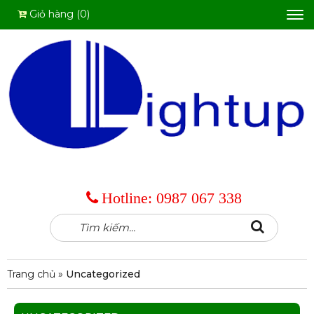
Giỏ hàng (0)
Tog
nav
Hotline:
0987 067 338
Tìm
Search
kiếm:
Trang chủ
»
Uncategorized