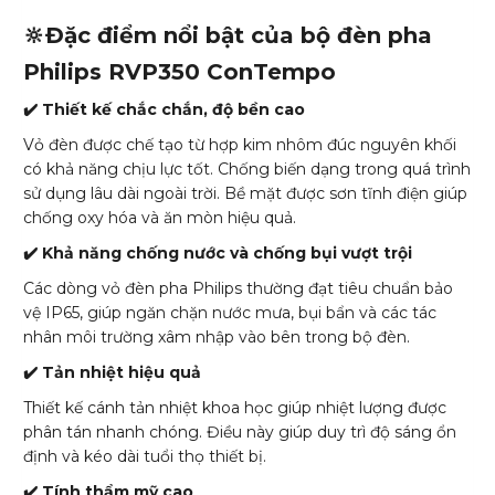
🔆Đặc điểm nổi bật của bộ đèn pha
Philips RVP350 ConTempo
✔️ Thiết kế chắc chắn, độ bền cao
Vỏ đèn được chế tạo từ hợp kim nhôm đúc nguyên khối
có khả năng chịu lực tốt. Chống biến dạng trong quá trình
sử dụng lâu dài ngoài trời. Bề mặt được sơn tĩnh điện giúp
chống oxy hóa và ăn mòn hiệu quả.
✔️ Khả năng chống nước và chống bụi vượt trội
Các dòng vỏ đèn pha Philips thường đạt tiêu chuẩn bảo
vệ IP65, giúp ngăn chặn nước mưa, bụi bẩn và các tác
nhân môi trường xâm nhập vào bên trong bộ đèn.
✔️ Tản nhiệt hiệu quả
Thiết kế cánh tản nhiệt khoa học giúp nhiệt lượng được
phân tán nhanh chóng. Điều này giúp duy trì độ sáng ổn
định và kéo dài tuổi thọ thiết bị.
✔️ Tính thẩm mỹ cao