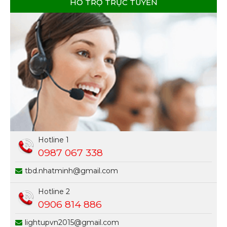
HỖ TRỢ TRỰC TUYẾN
Hotline 1
0987 067 338
tbd.nhatminh@gmail.com
Hotline 2
0906 814 886
lightupvn2015@gmail.com