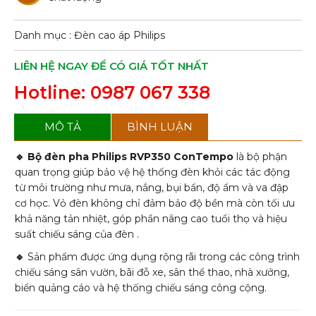
Danh mục :
Đèn cao áp Philips
LIÊN HỆ NGAY ĐỂ CÓ GIÁ TỐT NHẤT
Hotline: 0987 067 338
MÔ TẢ
BÌNH LUẬN
🔹
Bộ đèn pha Philips RVP350 ConTempo
là bộ phận
quan trọng giúp bảo vệ hệ thống đèn khỏi các tác động
từ môi trường như mưa, nắng, bụi bẩn, độ ẩm và va đập
cơ học. Vỏ đèn không chỉ đảm bảo độ bền mà còn tối ưu
khả năng tản nhiệt, góp phần nâng cao tuổi thọ và hiệu
suất chiếu sáng của đèn .
🔹
Sản phẩm được ứng dụng rộng rãi trong các công trình
chiếu sáng sân vườn, bãi đỗ xe, sân thể thao, nhà xưởng,
biển quảng cáo và hệ thống chiếu sáng công cộng.