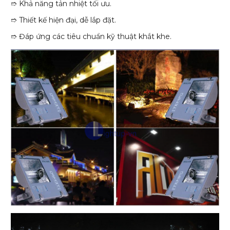
➱ Khả năng tản nhiệt tối ưu.
➱ Thiết kế hiện đại, dễ lắp đặt.
➱ Đáp ứng các tiêu chuẩn kỹ thuật khắt khe.