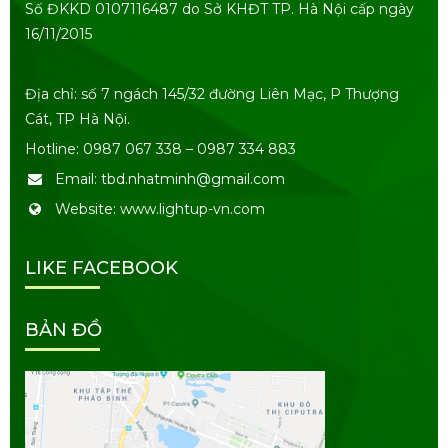
Số ĐKKD 0107116487 do Sở KHĐT TP. Hà Nội cấp ngày
16/11/2015
Địa chỉ: số 7 ngách 145/32 đường Liên Mạc, P Thượng
Cát, TP Hà Nội.
Hotline: 0987 067 338 – 0987 334 883
Email: tbd.nhatminh@gmail.com
Website: www.lightup-vn.com
LIKE FACEBOOK
BẢN ĐỒ