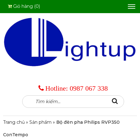
Giỏ hàng (0)
Tog
nav
Hotline:
0987 067 338
Tìm
Search
kiếm:
Trang chủ
»
Sản phẩm
»
Bộ đèn pha Philips RVP350
ConTempo