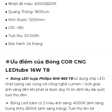
● Nhiệt độ màu: 4000/6500K
● Quang Thông: 1800Lm
● Kích thước: 1200mm
● CRI: >80
● Tuổi thọ: 30.000h
● Bảo hành: 24 tháng
🔆Ưu điểm của Bóng COR CNG
LEDtube 16W T8
➣ Bóng LED tuýp Philips 16W 865 T8
sử dụng chip LED
chất lượng cao cùng với công nghệ Lumen – lock giúp
ánh sáng đèn khi phát ra được duy trì ổn định lâu dài suốt
tuổi thọ đèn.
➣
Bóng Led tube có 2 màu ánh sáng: 4000K (ánh sáng
trung tính), 6500K (ánh sáng trắng). Tuổi thọ lên tới