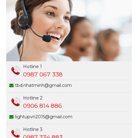
Hotline 1
0987 067 338
tbd.nhatminh@gmail.com
Hotline 2
0906 814 886
lightupvn2015@gmail.com
Hotline 3
0987 334 883