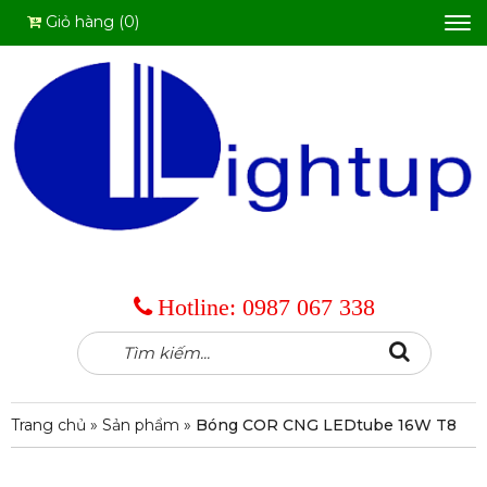
Giỏ hàng (0)
Tog
nav
Hotline:
0987 067 338
Tìm
Search
kiếm:
Trang chủ
»
Sản phẩm
»
Bóng COR CNG LEDtube 16W T8