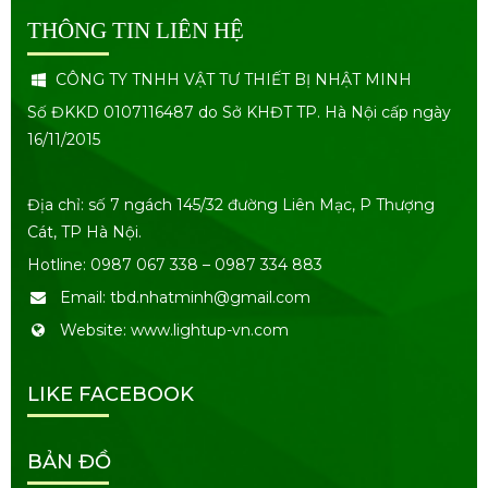
THÔNG TIN LIÊN HỆ
CÔNG TY TNHH VẬT TƯ THIẾT BỊ NHẬT MINH
Số ĐKKD 0107116487 do Sở KHĐT TP. Hà Nội cấp ngày
16/11/2015
Địa chỉ: số 7 ngách 145/32 đường Liên Mạc, P Thượng
Cát, TP Hà Nội.
Hotline: 0987 067 338 – 0987 334 883
Email: tbd.nhatminh@gmail.com
Website: www.lightup-vn.com
LIKE FACEBOOK
BẢN ĐỒ