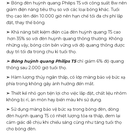
➣
Bóng đèn huỳnh quang Philips T5 với công suất 8w nên
giảm điện năng tiêu thụ so với các loại bóng khác. Tuổi
thọ cao lên đến 10.000 giờ nên hạn chế tối đa chi phí lắp
đặt, thay thế bóng.
➣
Khả năng tiết kiệm điện của đèn huỳnh quang T5 cao
hơn 35% so với đèn huỳnh quang thông thường. Không
những vậy, bóng còn bền vững với độ quang thông được
duy trì tối đa trong chu kì tuổi thọ.
➣ Bóng huỳnh quang Philips T5
chỉ giảm 6% độ quang
thông sau 2.000 giờ tuổi thọ.
➣
Hàm lượng thủy ngân thấp, có lớp màng bảo vệ bức xạ
phía trong không gây ảnh hưởng đến mắt.
➣
Thiết kế nhỏ gọn tiện lợi cho việc lắp đặt, chất liệu nhôm
không bị rỉ, ăn mòn hay biến màu khi sử dụng.
➣
Sử dụng màng bảo vệ bức xạ trong bóng đèn, dòng
đèn huỳnh quang T5 có nhiệt lượng tỏa ra thấp, đem lại
cảm giác dễ chịu khi chiếu sáng cũng như tăng tuổi thọ
cho bóng đèn.