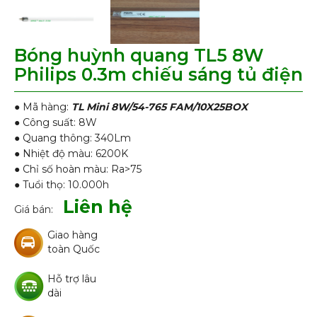
Bóng huỳnh quang TL5 8W
Philips 0.3m chiếu sáng tủ điện
● Mã hàng:
TL Mini 8W/54-765 FAM/10X25BOX
● Công suất: 8W
● Quang thông: 340Lm
● Nhiệt độ màu: 6200K
● Chỉ số hoàn màu: Ra>75
● Tuổi thọ: 10.000h
Liên hệ
Giá bán:
Giao hàng
toàn Quốc
Hỗ trợ lâu
dài