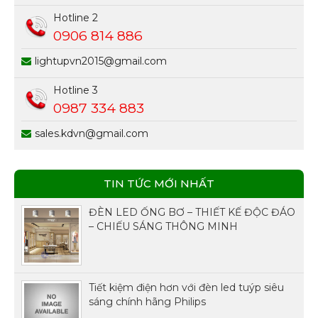
Hotline 2
0906 814 886
lightupvn2015@gmail.com
Hotline 3
0987 334 883
sales.kdvn@gmail.com
TIN TỨC MỚI NHẤT
ĐÈN LED ỐNG BƠ – THIẾT KẾ ĐỘC ĐÁO
– CHIẾU SÁNG THÔNG MINH
Tiết kiệm điện hơn với đèn led tuýp siêu
sáng chính hãng Philips