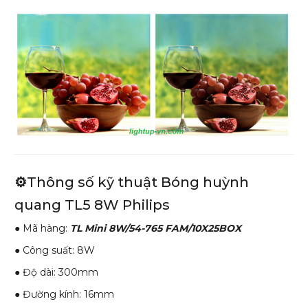
⚙️
Thông số kỹ thuật Bóng huỳnh
quang TL5 8W Philips
● Mã hàng:
TL Mini 8W/54-765 FAM/10X25BOX
● Công suất: 8W
● Độ dài: 300mm
● Đường kính: 16mm