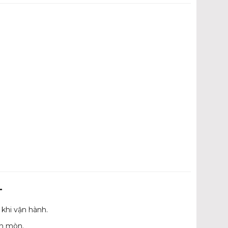
T
 khi vận hành.
ăn mòn.