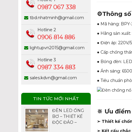
0987 067 338
⚙️Thông số
tbd.nhatminh@gmail.com
● Mã hàng: BPY
Hotline 2
● Hãng sản xuất
0906 814 886
● Điện áp: 220V
lightupvn2015@gmail.com
● Cấp chống thấ
Hotline 3
● Bóng đèn: LE
0987 334 883
● Ánh sáng: 650
sales.kdvn@gmail.com
● Tiêu chuẩn phò
TIN TỨC MỚI NHẤT
🔆 Ưu điểm
ĐÈN LED ỐNG
BƠ – THIẾT KẾ
➣ Thiết kế chố
ĐỘC ĐÁO –
CHIẾU SÁNG
➣ Kết cấu chắc