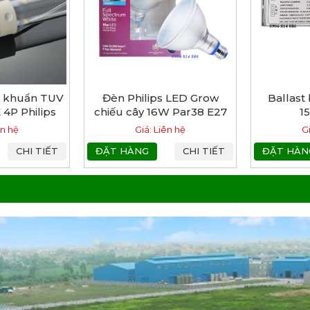
t khuẩn TUV
Đèn Philips LED Grow
Ballast
4P Philips
chiếu cây 16W Par38 E27
1
950 50D
ên hệ
Giá: Liên hệ
G
CHI TIẾT
ĐẶT HÀNG
CHI TIẾT
ĐẶT HÀN