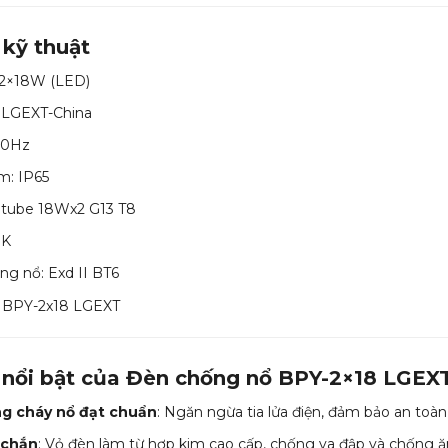
 kỹ thuật
-2×18W (LED)
: LGEXT-China
/50Hz
m: IP65
Dtube 18Wx2 G13 T8
0K
ng nổ: Exd II BT6
 nổi bật của Đèn chống nổ BPY-2×18 LGEX
ng cháy nổ đạt chuẩn
: Ngăn ngừa tia lửa điện, đảm bảo an toàn
 chắn
: Vỏ đèn làm từ hợp kim cao cấp, chống va đập và chống 