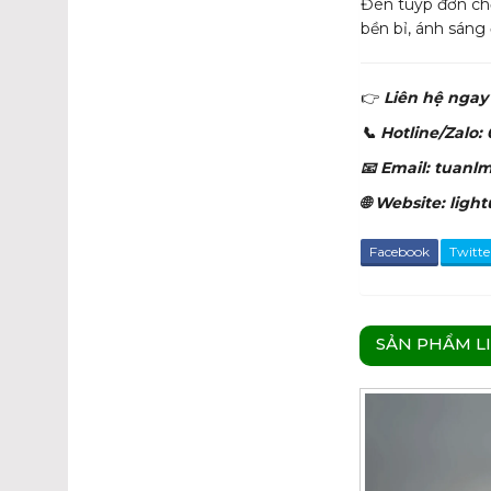
Đèn tuýp đơn chố
bền bỉ, ánh sáng
👉
Liên hệ ngay 
📞 Hotline/Zalo:
📧 Email: tuan
🌐 Website: lig
Facebook
Twitte
SẢN PHẨM L