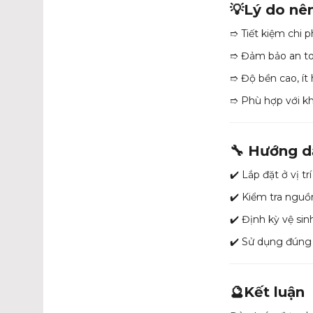
💡Lý do nê
➱
Tiết kiệm chi 
➱
Đảm bảo an to
➱
Độ bền cao, ít
➱
Phù hợp với k
🔧 Hướng d
✔️ Lắp đặt ở vị t
✔️ Kiểm tra nguồ
✔️ Định kỳ vệ si
✔️ Sử dụng đúng 
🔮Kết luận