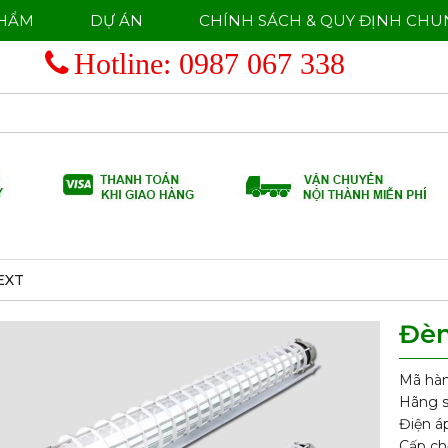
PHẨM
DỰ ÁN
CHÍNH SÁCH & QUY ĐỊNH CHU
Hotline:
0987 067 338
EXT
Đèn
Mã hà
Hãng s
Điện á
Cấp ch