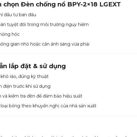
n chọn Đèn chống nổ BPY-2×18 LGEXT
phí đầu tư ban đầu
àn tuyệt đối trong môi trường nguy hiểm
 hỏng hóc
hông gian nhỏ hoặc cần ánh sáng vừa phải
ẫn lắp đặt & sử dụng
rí khô ráo, đúng kỹ thuật
n điện trước khi sử dụng
nh và kiểm tra đèn để đảm bảo hiệu suất
loại bóng theo khuyến nghị của nhà sản xuất