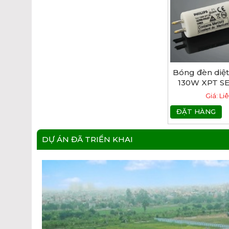
Bóng đèn diệ
130W XPT SE 
Giá: Li
ĐẶT HÀNG
DỰ ÁN ĐÃ TRIỂN KHAI