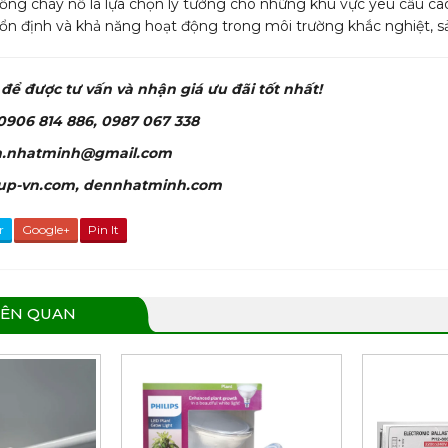
ng cháy nổ là lựa chọn lý tưởng cho những khu vực yêu cầu cao v
 ổn định và khả năng hoạt động trong môi trường khắc nghiệt, s
để được tư vấn và nhận giá ưu đãi tốt nhất!
 0906 814 886, 0987 067 338
lm.nhatminh@gmail.com
htup-vn.com, dennhatminh.com
r
Google+
Pin It
IÊN QUAN