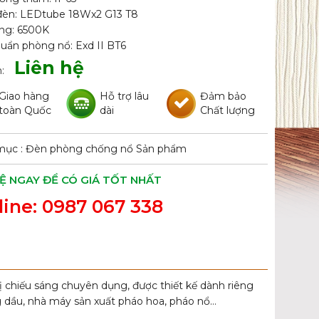
èn: LEDtube 18Wx2 G13 T8
ng: 6500K
huẩn phòng nổ: Exd II BT6
Liên hệ
:
Giao hàng
Hỗ trợ lâu
Đảm bảo
toàn Quốc
dài
Chất lượng
mục :
Đèn phòng chống nổ
Sản phẩm
HỆ NGAY ĐỂ CÓ GIÁ TỐT NHẤT
line: 0987 067 338
bị chiếu sáng chuyên dụng, được thiết kế dành riêng
g dầu, nhà máy sản xuất pháo hoa, pháo nổ…