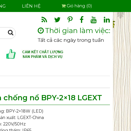
NG
LIÊN HỆ
Giỏ hàng (0)
Search
 chống nổ BPY-2×18 LGEXT
ng: BPY-2×18W (LED)
ản xuất: LGEXT-China
p: 220V/50Hz
ống thấm: IP65