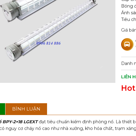
Bóng đ
Ánh sá
Tiêu c
Giá bán
Danh 
LIÊN 
Hot
BÌNH LUẬN
ổ BPY-2×18 LGEXT
đạt tiêu chuẩn kiểm định phòng nổ. Là thiết 
có nguy cơ cháy nổ cao như nhà xưởng, kho hóa chất, trạm xăn