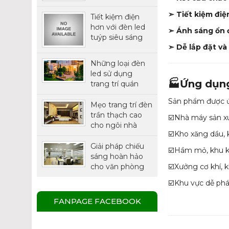
THÔNG MINH
➣ Tiết kiệm đi
Tiết kiệm điện
hơn với đèn led
➣ Ánh sáng ổn 
tuýp siêu sáng
➣ Dễ lắp đặt và 
chính hãng
Philips
Những loại đèn
led sử dụng
🏭Ứng dụn
trang trí quán
cafe được ưa
Sản phẩm được ứ
chuộng nhất
Mẹo trang trí đèn
trần thạch cao
☑️Nhà máy sản x
cho ngôi nhà
☑️Kho xăng dầu, 
thêm xinh
Giải pháp chiếu
☑️Hầm mỏ, khu k
sáng hoàn hảo
☑️Xưởng cơ khí, 
cho văn phòng
với đèn LED
☑️Khu vực dễ phá
Panel.
FANPAGE FACEBOOK