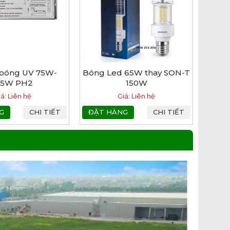
 bóng UV 75W-
Bóng Led 65W thay SON-T
55W PH2
150W
iá: Liên hệ
Giá: Liên hệ
G
CHI TIẾT
ĐẶT HÀNG
CHI TIẾT