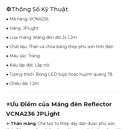
⚙️
Thông Số Kỹ Thuật
● Mã hàng: VCNA236
● Hãng: JPLight
● Loại máng: Máng đèn đôi 2x 1.2m
● Chất liệu: Thân và chóa bằng thép phủ sơn tĩnh điện
● Màu sắc: Trắng
● Kiểu lắp đặt: Lắp nổi
● Tương thích: Bóng LED tuýp hoặc huỳnh quang T8
● Chiều dài: 1.2m
⭐Ưu Điểm của Máng đèn Reflector
VCNA236 JPLight
➣ Thân máng
: Chế tạo từ thép dày dặn được phủ sơn