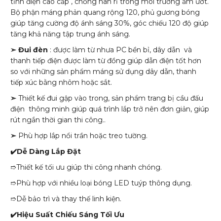
tĩnh điện cao cấp , chống han rỉ trong môi trường ẩm ướt.
Bộ phận máng phản quang rộng 120, phủ gương bóng
giúp tăng cường độ ánh sáng 30%, góc chiếu 120 độ giúp
tăng khả năng tập trung ánh sáng.
➣ Đui đèn
: được làm từ nhưa PC bền bỉ, dây dẫn và
thanh tiếp điện được làm từ đồng giúp dẫn điện tốt hơn
so với những sản phẩm máng sử dụng dây dẫn, thanh
tiếp xúc bằng nhôm hoặc sắt.
➣
Thiết kế đui gập vào trong, sản phẩm trang bị cầu đấu
điện thông minh giúp quá trình lắp trở nên đơn giản, giúp
rút ngắn thời gian thi công..
➣
Phù hợp lắp nổi trần hoặc treo tường.
✔️Dễ Dàng Lắp Đặt
➱Thiết kế tối ưu giúp thi công nhanh chóng.
➱Phù hợp với nhiều loại bóng LED tuýp thông dụng.
➱Dễ bảo trì và thay thế linh kiện.
✔️Hiệu Suất Chiếu Sáng Tối Ưu