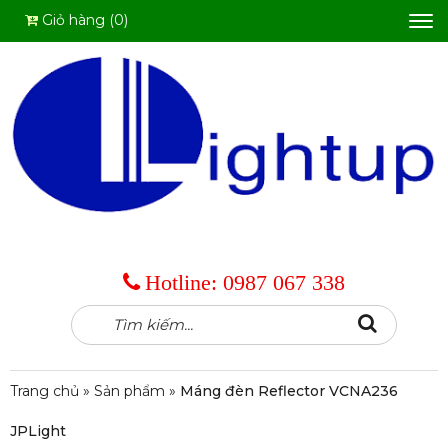
Giỏ hàng (0)
Tog
nav
Hotline:
0987 067 338
Tìm
Search
kiếm:
Trang chủ
»
Sản phẩm
»
Máng đèn Reflector VCNA236
JPLight