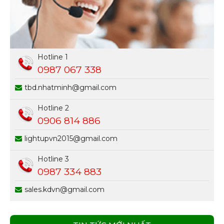
Hotline 1
0987 067 338
tbd.nhatminh@gmail.com
Hotline 2
0906 814 886
lightupvn2015@gmail.com
Hotline 3
0987 334 883
sales.kdvn@gmail.com