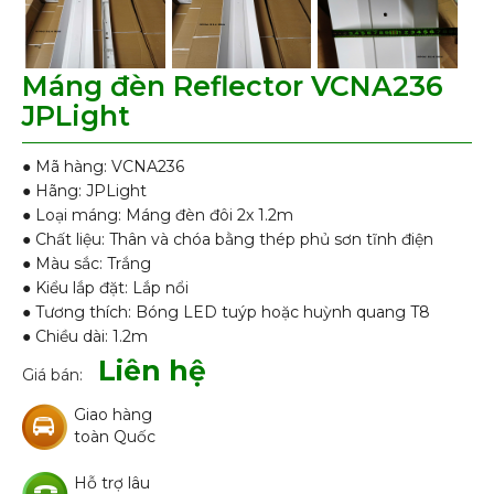
Máng đèn Reflector VCNA236
JPLight
● Mã hàng: VCNA236
● Hãng: JPLight
● Loại máng: Máng đèn đôi 2x 1.2m
● Chất liệu: Thân và chóa bằng thép phủ sơn tĩnh điện
● Màu sắc: Trắng
● Kiểu lắp đặt: Lắp nổi
● Tương thích: Bóng LED tuýp hoặc huỳnh quang T8
● Chiều dài: 1.2m
Liên hệ
Giá bán:
Giao hàng
toàn Quốc
Hỗ trợ lâu